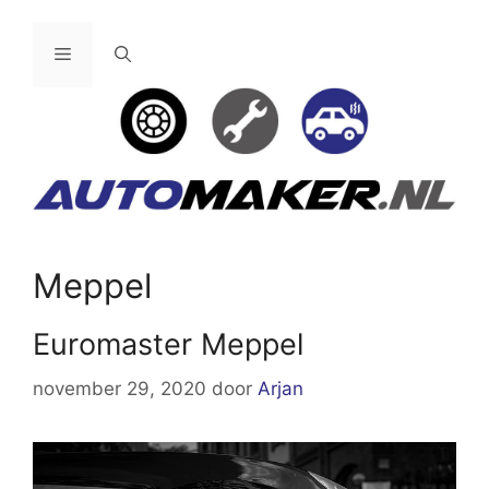
Ga
naar
Menu
de
inhoud
Meppel
Euromaster Meppel
november 29, 2020
door
Arjan