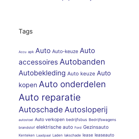
Tags
Auto
Auto
Auto-keuze
apk
Accu
Autobanden
accessoires
Autobekleding
Auto
Auto keuze
Auto onderdelen
kopen
Auto reparatie
Autoschade
Autosloperij
Auto verkopen
bedrijfsbus
Bedrijfswagens
autostoel
elektrische auto
Gezinsauto
brandstof
Ford
lease
leaseauto
Kenteken
Laden
lakschade
Laadpaal