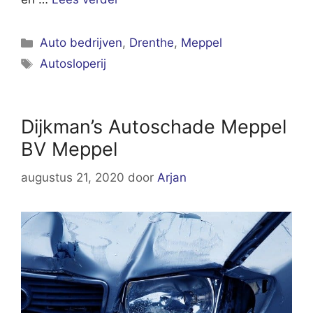
Categorieën
Auto bedrijven
,
Drenthe
,
Meppel
Tags
Autosloperij
Dijkman’s Autoschade Meppel
BV Meppel
augustus 21, 2020
door
Arjan