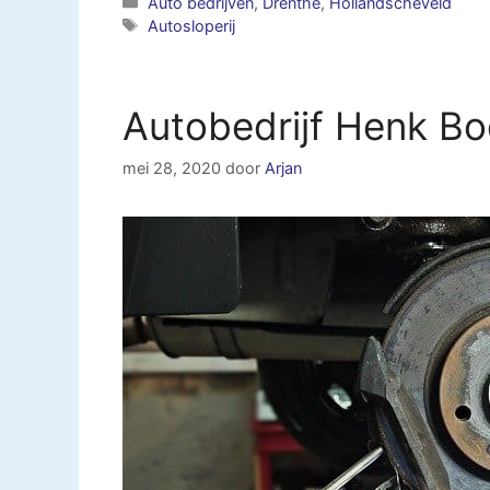
Categorieën
Auto bedrijven
,
Drenthe
,
Hollandscheveld
Tags
Autosloperij
Autobedrijf Henk Bo
mei 28, 2020
door
Arjan