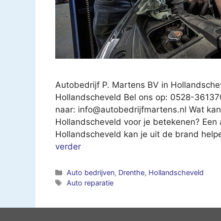
Autobedrijf P. Martens BV in Hollandsch
Hollandscheveld Bel ons op: 0528-361370
naar:
info@autobedrijfmartens.nl
Wat kan 
Hollandscheveld voor je betekenen? Een a
Hollandscheveld kan je uit de brand helpe
verder
Categorieën
Auto bedrijven
,
Drenthe
,
Hollandscheveld
Tags
Auto reparatie