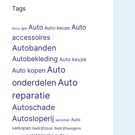
Tags
Auto
Auto
Auto-keuze
apk
Accu
accessoires
Autobanden
Autobekleding
Auto keuze
Auto
Auto kopen
Auto
onderdelen
reparatie
Autoschade
Autosloperij
Auto
autostoel
verkopen
bedrijfsbus
Bedrijfswagens