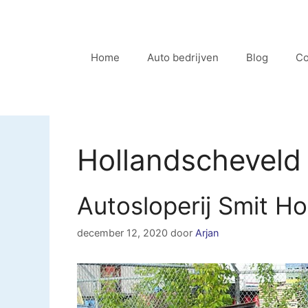
Ga
naar
de
Home
Auto bedrijven
Blog
Co
inhoud
Hollandscheveld
Autosloperij Smit H
december 12, 2020
door
Arjan