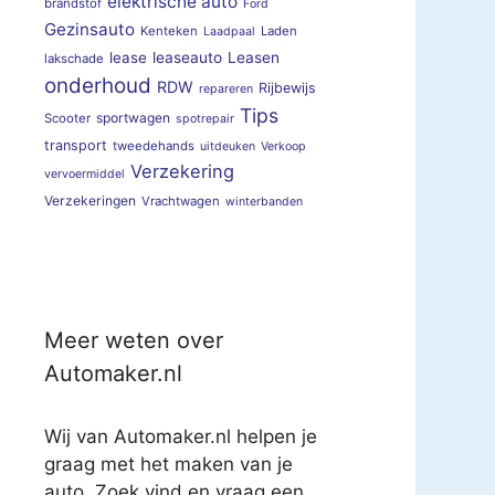
elektrische auto
brandstof
Ford
Gezinsauto
Kenteken
Laden
Laadpaal
lease
leaseauto
Leasen
lakschade
onderhoud
RDW
Rijbewijs
repareren
Tips
sportwagen
Scooter
spotrepair
transport
tweedehands
uitdeuken
Verkoop
Verzekering
vervoermiddel
Verzekeringen
Vrachtwagen
winterbanden
Meer weten over
Automaker.nl
Wij van Automaker.nl helpen je
graag met het maken van je
auto. Zoek vind en vraag een