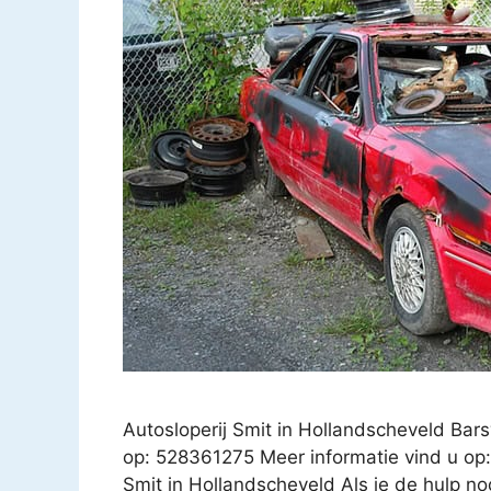
Autosloperij Smit in Hollandscheveld Ba
op: 528361275 Meer informatie vind u op: 
Smit in Hollandscheveld Als je de hulp nod