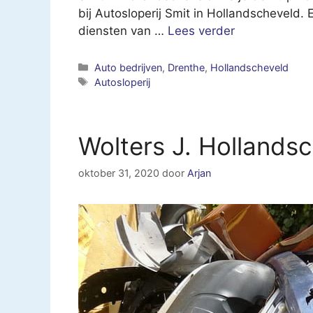
bij Autosloperij Smit in Hollandscheveld
diensten van …
Lees verder
Categorieën
Auto bedrijven
,
Drenthe
,
Hollandscheveld
Tags
Autosloperij
Wolters J. Hollands
oktober 31, 2020
door
Arjan