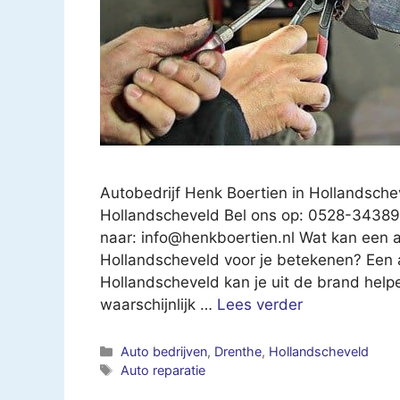
Autobedrijf Henk Boertien in Hollandsche
Hollandscheveld Bel ons op: 0528-343895
naar:
info@henkboertien.nl
Wat kan een au
Hollandscheveld voor je betekenen? Een a
Hollandscheveld kan je uit de brand helpe
waarschijnlijk …
Lees verder
Categorieën
Auto bedrijven
,
Drenthe
,
Hollandscheveld
Tags
Auto reparatie