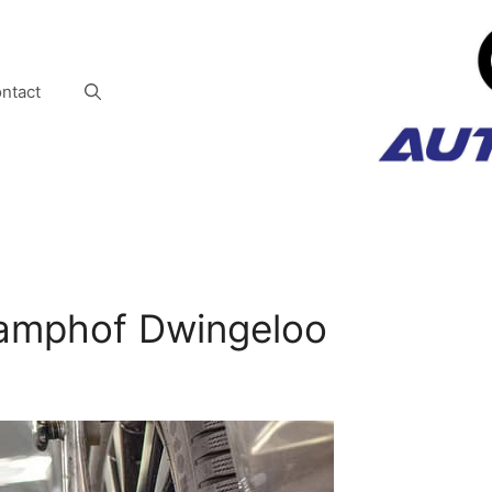
ntact
Kamphof Dwingeloo