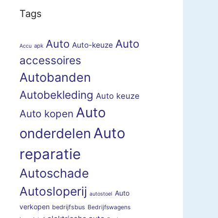
Tags
Auto
Auto
Auto-keuze
apk
Accu
accessoires
Autobanden
Autobekleding
Auto keuze
Auto
Auto kopen
Auto
onderdelen
reparatie
Autoschade
Autosloperij
Auto
autostoel
verkopen
bedrijfsbus
Bedrijfswagens