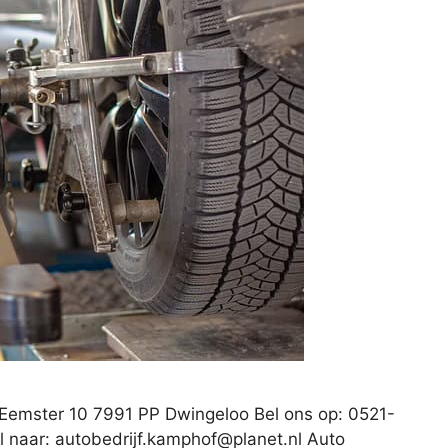
Eemster 10 7991 PP Dwingeloo Bel ons op: 0521-
l naar:
autobedrijf.kamphof@planet.nl
Auto