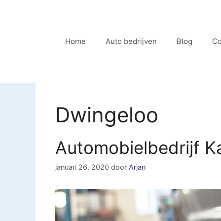
Ga
naar
de
Home
Auto bedrijven
Blog
Co
inhoud
Dwingeloo
Automobielbedrijf 
januari 26, 2020
door
Arjan