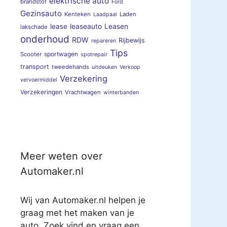
elektrische auto
brandstof
Ford
Gezinsauto
Kenteken
Laden
Laadpaal
lease
leaseauto
Leasen
lakschade
onderhoud
RDW
Rijbewijs
repareren
Tips
sportwagen
Scooter
spotrepair
transport
tweedehands
uitdeuken
Verkoop
Verzekering
vervoermiddel
Verzekeringen
Vrachtwagen
winterbanden
Meer weten over
Automaker.nl
Wij van Automaker.nl helpen je
graag met het maken van je
auto. Zoek vind en vraag een