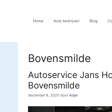
Ga
naar
de
Home
Auto bedrijven
Blog
Co
inhoud
Bovensmilde
Autoservice Jans 
Bovensmilde
december 8, 2020
door
Arjan