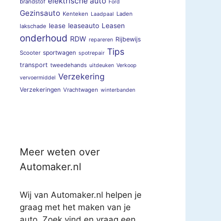
elektrische auto
brandstof
Ford
Gezinsauto
Kenteken
Laden
Laadpaal
lease
leaseauto
Leasen
lakschade
onderhoud
RDW
Rijbewijs
repareren
Tips
sportwagen
Scooter
spotrepair
transport
tweedehands
uitdeuken
Verkoop
Verzekering
vervoermiddel
Verzekeringen
Vrachtwagen
winterbanden
Meer weten over
Automaker.nl
Wij van Automaker.nl helpen je
graag met het maken van je
auto. Zoek vind en vraag een