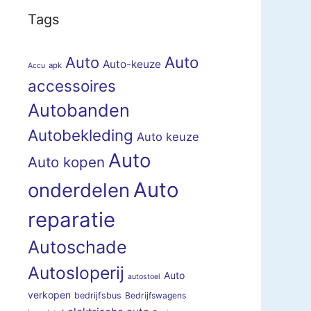
Tags
Auto
Auto
Auto-keuze
apk
Accu
accessoires
Autobanden
Autobekleding
Auto keuze
Auto
Auto kopen
Auto
onderdelen
reparatie
Autoschade
Autosloperij
Auto
autostoel
verkopen
bedrijfsbus
Bedrijfswagens