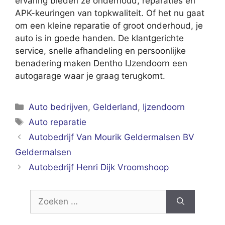
ervaring bieden ze onderhoud, reparaties en
APK-keuringen van topkwaliteit. Of het nu gaat
om een kleine reparatie of groot onderhoud, je
auto is in goede handen. De klantgerichte
service, snelle afhandeling en persoonlijke
benadering maken Dentho IJzendoorn een
autogarage waar je graag terugkomt.
Categorieën
Auto bedrijven
,
Gelderland
,
Ijzendoorn
Tags
Auto reparatie
Autobedrijf Van Mourik Geldermalsen BV
Geldermalsen
Autobedrijf Henri Dijk Vroomshoop
Zoek
naar: