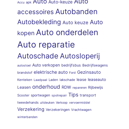
Auto
Auto
Auto-keuze
apk
Accu
Autobanden
accessoires
Autobekleding
Auto
Auto keuze
Auto onderdelen
kopen
Auto reparatie
Autoschade
Autosloperij
Auto verkopen
bedrijfsbus
Bedrijfswagens
autostoel
elektrische auto
Gezinsauto
brandstof
Ford
lease
leaseauto
Kenteken
Laden
lakschade
Laadpaal
onderhoud
RDW
Leasen
Rijbewijs
repareren
Tips
sportwagen
transport
Scooter
spotrepair
tweedehands
uitdeuken
Verkoop
vervoermiddel
Verzekering
Verzekeringen
Vrachtwagen
winterbanden