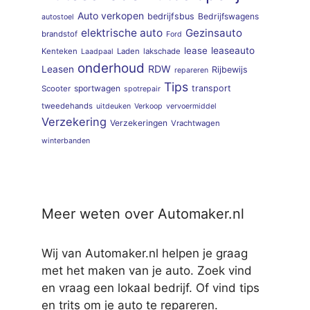
Auto verkopen
bedrijfsbus
Bedrijfswagens
autostoel
elektrische auto
Gezinsauto
brandstof
Ford
lease
leaseauto
Kenteken
Laden
lakschade
Laadpaal
onderhoud
RDW
Leasen
Rijbewijs
repareren
Tips
sportwagen
transport
Scooter
spotrepair
tweedehands
uitdeuken
Verkoop
vervoermiddel
Verzekering
Verzekeringen
Vrachtwagen
winterbanden
Meer weten over Automaker.nl
Wij van Automaker.nl helpen je graag
met het maken van je auto. Zoek vind
en vraag een lokaal bedrijf. Of vind tips
en trits om je auto te repareren.