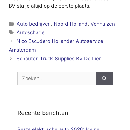
BV sta je altijd op de eerste plaats.
Categorieën
Auto bedrijven
,
Noord Holland
,
Venhuizen
Tags
Autoschade
Nico Escudero Hollander Autoservice
Amsterdam
Schouten Truck-Supplies BV De Lier
Zoek
naar:
Recente berichten
Beste elektrische auto 2026: kleine,