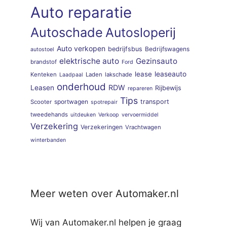
Auto reparatie
Autoschade
Autosloperij
Auto verkopen
bedrijfsbus
Bedrijfswagens
autostoel
elektrische auto
Gezinsauto
brandstof
Ford
lease
leaseauto
Kenteken
Laden
lakschade
Laadpaal
onderhoud
RDW
Leasen
Rijbewijs
repareren
Tips
sportwagen
transport
Scooter
spotrepair
tweedehands
uitdeuken
Verkoop
vervoermiddel
Verzekering
Verzekeringen
Vrachtwagen
winterbanden
Meer weten over Automaker.nl
Wij van Automaker.nl helpen je graag