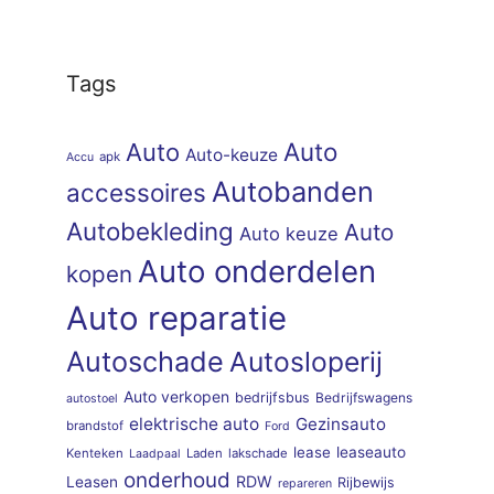
Tags
Auto
Auto
Auto-keuze
apk
Accu
Autobanden
accessoires
Autobekleding
Auto
Auto keuze
Auto onderdelen
kopen
Auto reparatie
Autoschade
Autosloperij
Auto verkopen
bedrijfsbus
Bedrijfswagens
autostoel
elektrische auto
Gezinsauto
brandstof
Ford
lease
leaseauto
Kenteken
Laden
lakschade
Laadpaal
onderhoud
RDW
Leasen
Rijbewijs
repareren