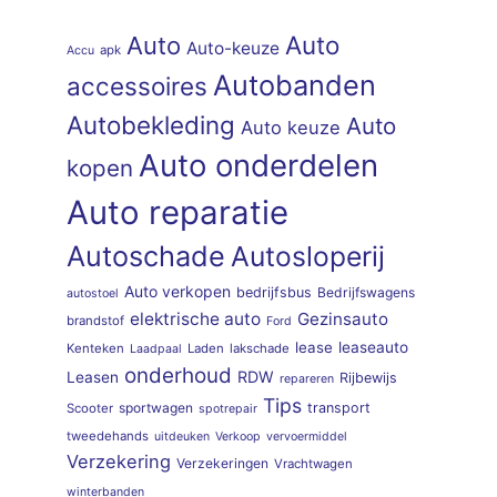
Auto
Auto
Auto-keuze
apk
Accu
Autobanden
accessoires
Autobekleding
Auto
Auto keuze
Auto onderdelen
kopen
Auto reparatie
Autoschade
Autosloperij
Auto verkopen
bedrijfsbus
Bedrijfswagens
autostoel
elektrische auto
Gezinsauto
brandstof
Ford
lease
leaseauto
Kenteken
Laden
lakschade
Laadpaal
onderhoud
RDW
Leasen
Rijbewijs
repareren
Tips
sportwagen
transport
Scooter
spotrepair
tweedehands
uitdeuken
Verkoop
vervoermiddel
Verzekering
Verzekeringen
Vrachtwagen
winterbanden