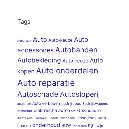
Tags
Auto
Auto
Auto-keuze
apk
Accu
Autobanden
accessoires
Autobekleding
Auto
Auto keuze
Auto onderdelen
kopen
Auto reparatie
Autoschade
Autosloperij
Auto verkopen
bedrijfsbus
Bedrijfswagens
autostoel
elektrische auto
Gezinsauto
brandstof
Ford
lease
leaseauto
Kenteken
Laden
lakschade
Laadpaal
onderhoud
RDW
Leasen
Rijbewijs
repareren