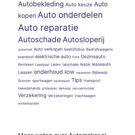
Autobekleding
Auto
Auto keuze
Auto onderdelen
kopen
Auto reparatie
Autoschade
Autosloperij
Auto verkopen
bedrijfsbus
Bedrijfswagens
autostoel
elektrische auto
Gezinsauto
brandstof
Ford
lease
leaseauto
Kenteken
Laden
lakschade
Laadpaal
onderhoud
RDW
Leasen
Rijbewijs
repareren
Tips
sportwagen
transport
Scooter
spotrepair
tweedehands
uitdeuken
Verkoop
vervoermiddel
Verzekering
Verzekeringen
Vrachtwagen
winterbanden