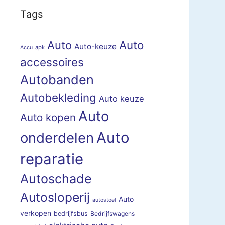
Tags
Auto
Auto
Auto-keuze
apk
Accu
accessoires
Autobanden
Autobekleding
Auto keuze
Auto
Auto kopen
Auto
onderdelen
reparatie
Autoschade
Autosloperij
Auto
autostoel
verkopen
bedrijfsbus
Bedrijfswagens