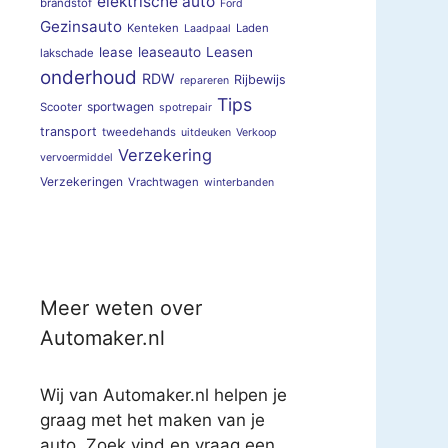
elektrische auto
brandstof
Ford
Gezinsauto
Kenteken
Laden
Laadpaal
lease
leaseauto
Leasen
lakschade
onderhoud
RDW
Rijbewijs
repareren
Tips
sportwagen
Scooter
spotrepair
transport
tweedehands
uitdeuken
Verkoop
Verzekering
vervoermiddel
Verzekeringen
Vrachtwagen
winterbanden
Meer weten over
Automaker.nl
Wij van Automaker.nl helpen je
graag met het maken van je
auto. Zoek vind en vraag een