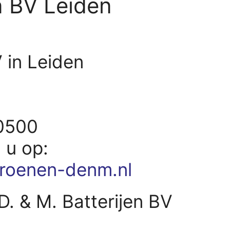
en BV Leiden
V in Leiden
20500
d u op:
roenen-denm.nl
D. & M. Batterijen BV