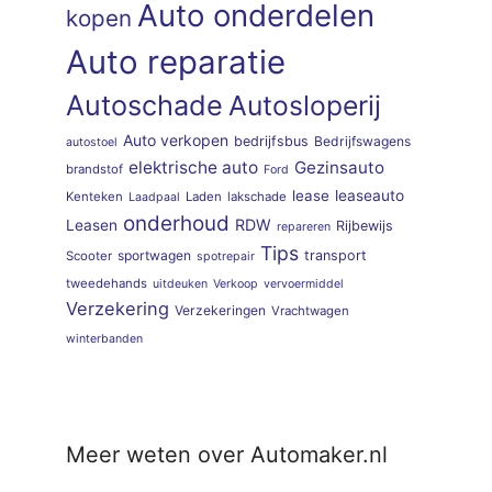
Auto onderdelen
kopen
Auto reparatie
Autoschade
Autosloperij
Auto verkopen
bedrijfsbus
Bedrijfswagens
autostoel
elektrische auto
Gezinsauto
brandstof
Ford
lease
leaseauto
Kenteken
Laden
lakschade
Laadpaal
onderhoud
RDW
Leasen
Rijbewijs
repareren
Tips
sportwagen
transport
Scooter
spotrepair
tweedehands
uitdeuken
Verkoop
vervoermiddel
Verzekering
Verzekeringen
Vrachtwagen
winterbanden
Meer weten over Automaker.nl