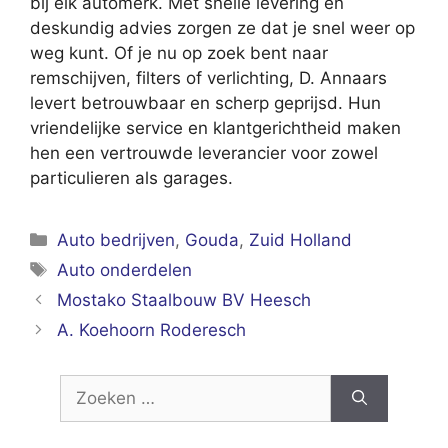
bij elk automerk. Met snelle levering en
deskundig advies zorgen ze dat je snel weer op
weg kunt. Of je nu op zoek bent naar
remschijven, filters of verlichting, D. Annaars
levert betrouwbaar en scherp geprijsd. Hun
vriendelijke service en klantgerichtheid maken
hen een vertrouwde leverancier voor zowel
particulieren als garages.
Categorieën
Auto bedrijven
,
Gouda
,
Zuid Holland
Tags
Auto onderdelen
Mostako Staalbouw BV Heesch
A. Koehoorn Roderesch
Zoek
naar: