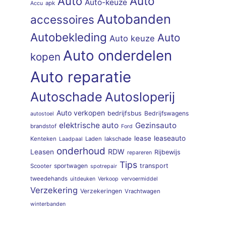
Auto
Auto
Auto-keuze
apk
Accu
Autobanden
accessoires
Autobekleding
Auto
Auto keuze
Auto onderdelen
kopen
Auto reparatie
Autoschade
Autosloperij
Auto verkopen
bedrijfsbus
Bedrijfswagens
autostoel
elektrische auto
Gezinsauto
brandstof
Ford
lease
leaseauto
Kenteken
Laden
lakschade
Laadpaal
onderhoud
RDW
Leasen
Rijbewijs
repareren
Tips
sportwagen
transport
Scooter
spotrepair
tweedehands
uitdeuken
Verkoop
vervoermiddel
Verzekering
Verzekeringen
Vrachtwagen
winterbanden