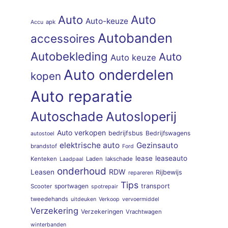
Auto
Auto
Auto-keuze
apk
Accu
Autobanden
accessoires
Autobekleding
Auto
Auto keuze
Auto onderdelen
kopen
Auto reparatie
Autoschade
Autosloperij
Auto verkopen
bedrijfsbus
Bedrijfswagens
autostoel
elektrische auto
Gezinsauto
brandstof
Ford
lease
leaseauto
Kenteken
Laden
lakschade
Laadpaal
onderhoud
RDW
Leasen
Rijbewijs
repareren
Tips
sportwagen
transport
Scooter
spotrepair
tweedehands
uitdeuken
Verkoop
vervoermiddel
Verzekering
Verzekeringen
Vrachtwagen
winterbanden