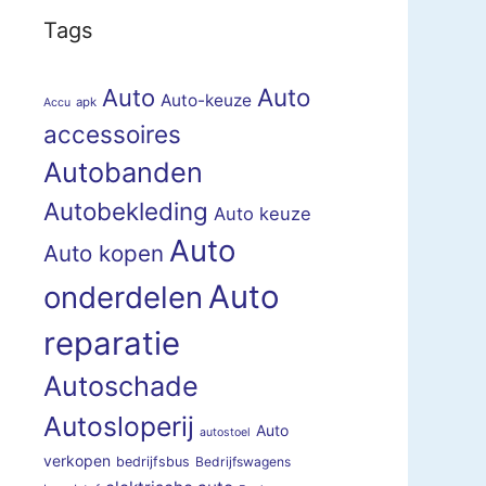
Tags
Auto
Auto
Auto-keuze
apk
Accu
accessoires
Autobanden
Autobekleding
Auto keuze
Auto
Auto kopen
Auto
onderdelen
reparatie
Autoschade
Autosloperij
Auto
autostoel
verkopen
bedrijfsbus
Bedrijfswagens