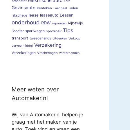
elektrische auto
brandstof
Ford
Gezinsauto
Kenteken
Laden
Laadpaal
lease
leaseauto
Leasen
lakschade
onderhoud
RDW
Rijbewijs
repareren
Tips
sportwagen
Scooter
spotrepair
transport
tweedehands
uitdeuken
Verkoop
Verzekering
vervoermiddel
Verzekeringen
Vrachtwagen
winterbanden
Meer weten over
Automaker.nl
Wij van Automaker.nl helpen je
graag met het maken van je
auto. Zoek vind en vraag een