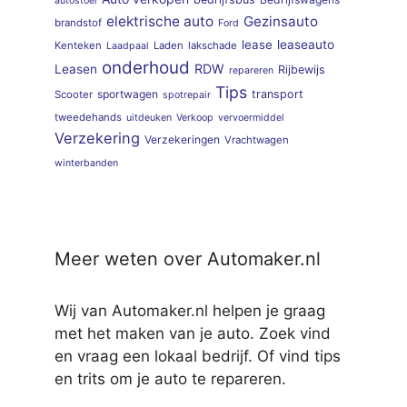
autostoel
elektrische auto
Gezinsauto
brandstof
Ford
lease
leaseauto
Kenteken
Laden
lakschade
Laadpaal
onderhoud
RDW
Leasen
Rijbewijs
repareren
Tips
sportwagen
transport
Scooter
spotrepair
tweedehands
uitdeuken
Verkoop
vervoermiddel
Verzekering
Verzekeringen
Vrachtwagen
winterbanden
Meer weten over Automaker.nl
Wij van Automaker.nl helpen je graag
met het maken van je auto. Zoek vind
en vraag een lokaal bedrijf. Of vind tips
en trits om je auto te repareren.