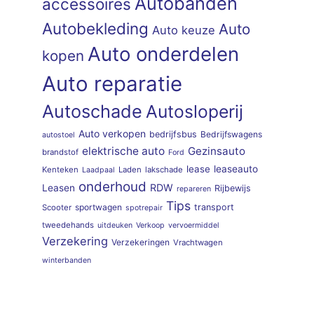
Autobanden
accessoires
Autobekleding
Auto
Auto keuze
Auto onderdelen
kopen
Auto reparatie
Autoschade
Autosloperij
Auto verkopen
bedrijfsbus
Bedrijfswagens
autostoel
elektrische auto
Gezinsauto
brandstof
Ford
lease
leaseauto
Kenteken
Laden
lakschade
Laadpaal
onderhoud
RDW
Leasen
Rijbewijs
repareren
Tips
sportwagen
transport
Scooter
spotrepair
tweedehands
uitdeuken
Verkoop
vervoermiddel
Verzekering
Verzekeringen
Vrachtwagen
winterbanden