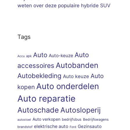
weten over deze populaire hybride SUV
Tags
Auto
Auto
Auto-keuze
apk
Accu
Autobanden
accessoires
Autobekleding
Auto
Auto keuze
Auto onderdelen
kopen
Auto reparatie
Autoschade
Autosloperij
Auto verkopen
bedrijfsbus
Bedrijfswagens
autostoel
elektrische auto
Gezinsauto
brandstof
Ford