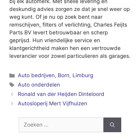
bij elk automerk. Met snelle levering en
deskundig advies zorgen ze dat je snel weer op
weg kunt. Of je nu op zoek bent naar
remschijven, filters of verlichting, Charles Feijts
Parts BV levert betrouwbaar en scherp
geprijsd. Hun vriendelijke service en
klantgerichtheid maken hen een vertrouwde
leverancier voor zowel particulieren als garages.
Categorieën
Auto bedrijven
,
Born
,
Limburg
Tags
Auto onderdelen
Ronald van der Heijden Dinteloord
Autosloperij Mert Vijfhuizen
Zoek
naar: