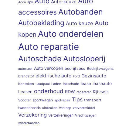
Auto
Auto
Auto-keuze
apk
Accu
Autobanden
accessoires
Autobekleding
Auto
Auto keuze
Auto onderdelen
kopen
Auto reparatie
Autoschade
Autosloperij
Auto verkopen
bedrijfsbus
Bedrijfswagens
autostoel
elektrische auto
Gezinsauto
brandstof
Ford
lease
leaseauto
Kenteken
Laden
lakschade
Laadpaal
onderhoud
RDW
Leasen
Rijbewijs
repareren
Tips
sportwagen
transport
Scooter
spotrepair
tweedehands
uitdeuken
Verkoop
vervoermiddel
Verzekering
Verzekeringen
Vrachtwagen
winterbanden