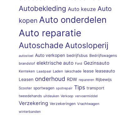
Autobekleding
Auto
Auto keuze
Auto onderdelen
kopen
Auto reparatie
Autoschade
Autosloperij
Auto verkopen
bedrijfsbus
Bedrijfswagens
autostoel
elektrische auto
Gezinsauto
brandstof
Ford
lease
leaseauto
Kenteken
Laden
lakschade
Laadpaal
onderhoud
RDW
Leasen
Rijbewijs
repareren
Tips
sportwagen
transport
Scooter
spotrepair
tweedehands
uitdeuken
Verkoop
vervoermiddel
Verzekering
Verzekeringen
Vrachtwagen
winterbanden