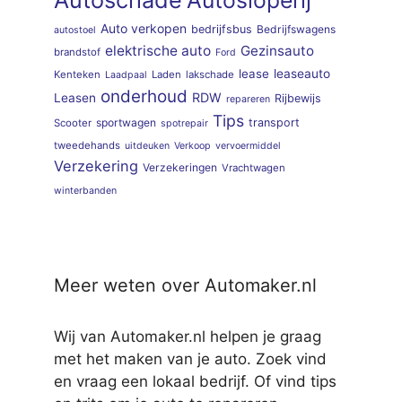
Auto verkopen
bedrijfsbus
Bedrijfswagens
autostoel
elektrische auto
Gezinsauto
brandstof
Ford
lease
leaseauto
Kenteken
Laden
lakschade
Laadpaal
onderhoud
RDW
Leasen
Rijbewijs
repareren
Tips
sportwagen
transport
Scooter
spotrepair
tweedehands
uitdeuken
Verkoop
vervoermiddel
Verzekering
Verzekeringen
Vrachtwagen
winterbanden
Meer weten over Automaker.nl
Wij van Automaker.nl helpen je graag
met het maken van je auto. Zoek vind
en vraag een lokaal bedrijf. Of vind tips