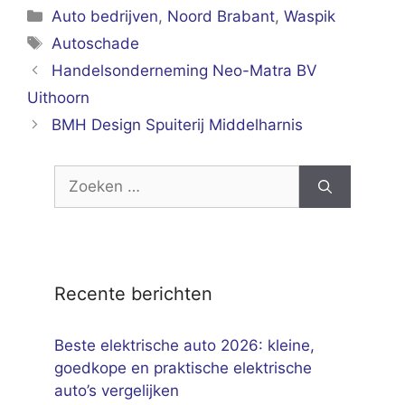
Categorieën
Auto bedrijven
,
Noord Brabant
,
Waspik
Tags
Autoschade
Handelsonderneming Neo-Matra BV
Uithoorn
BMH Design Spuiterij Middelharnis
Zoek
naar:
Recente berichten
Beste elektrische auto 2026: kleine,
goedkope en praktische elektrische
auto’s vergelijken