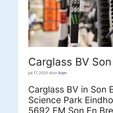
Carglass BV Son
juli 17, 2020
door
Arjan
Carglass BV in Son 
Science Park Eindh
5692 EM Son En Bre