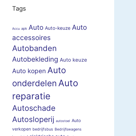
Tags
Auto
Auto
Auto-keuze
apk
Accu
accessoires
Autobanden
Autobekleding
Auto keuze
Auto
Auto kopen
Auto
onderdelen
reparatie
Autoschade
Autosloperij
Auto
autostoel
verkopen
bedrijfsbus
Bedrijfswagens