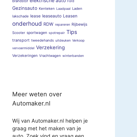
elektrische auto
brandstof
Ford
Gezinsauto
Kenteken
Laden
Laadpaal
lease
leaseauto
Leasen
lakschade
onderhoud
RDW
Rijbewijs
repareren
Tips
sportwagen
Scooter
spotrepair
transport
tweedehands
uitdeuken
Verkoop
Verzekering
vervoermiddel
Verzekeringen
Vrachtwagen
winterbanden
Meer weten over
Automaker.nl
Wij van Automaker.nl helpen je
graag met het maken van je
auto. Zoek vind en vraag een