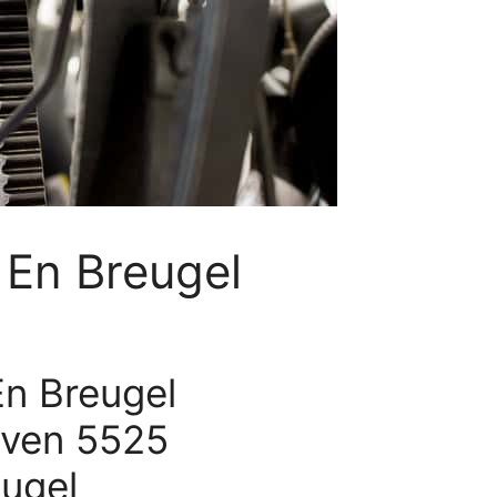
 En Breugel
En Breugel
oven 5525
ugel