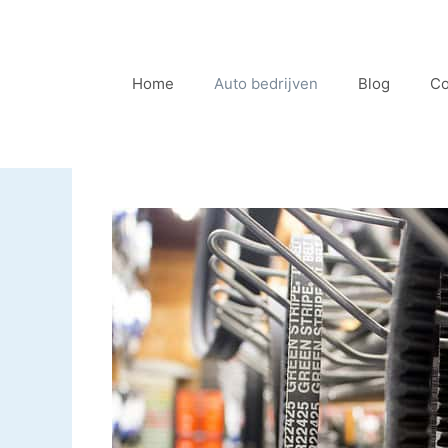
Ga
naar
de
Home
Auto bedrijven
Blog
Co
inhoud