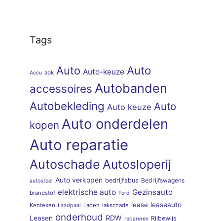
Tags
Auto
Auto
Auto-keuze
apk
Accu
Autobanden
accessoires
Autobekleding
Auto
Auto keuze
Auto onderdelen
kopen
Auto reparatie
Autoschade
Autosloperij
Auto verkopen
bedrijfsbus
Bedrijfswagens
autostoel
elektrische auto
Gezinsauto
brandstof
Ford
lease
leaseauto
Kenteken
Laden
lakschade
Laadpaal
onderhoud
RDW
Leasen
Rijbewijs
repareren