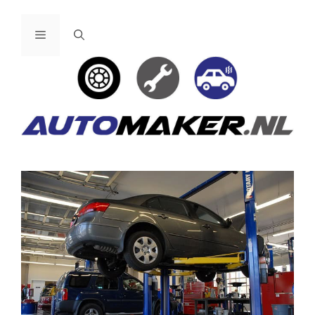
Ga
naar
Menu
de
inhoud