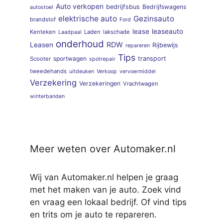
Auto verkopen
bedrijfsbus
Bedrijfswagens
autostoel
elektrische auto
Gezinsauto
brandstof
Ford
lease
leaseauto
Kenteken
Laden
lakschade
Laadpaal
onderhoud
RDW
Leasen
Rijbewijs
repareren
Tips
sportwagen
transport
Scooter
spotrepair
tweedehands
uitdeuken
Verkoop
vervoermiddel
Verzekering
Verzekeringen
Vrachtwagen
winterbanden
Meer weten over Automaker.nl
Wij van Automaker.nl helpen je graag
met het maken van je auto. Zoek vind
en vraag een lokaal bedrijf. Of vind tips
en trits om je auto te repareren.