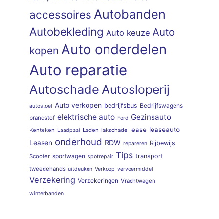
Autobanden
accessoires
Autobekleding
Auto
Auto keuze
Auto onderdelen
kopen
Auto reparatie
Autoschade
Autosloperij
Auto verkopen
bedrijfsbus
Bedrijfswagens
autostoel
elektrische auto
Gezinsauto
brandstof
Ford
lease
leaseauto
Kenteken
Laden
lakschade
Laadpaal
onderhoud
RDW
Leasen
Rijbewijs
repareren
Tips
sportwagen
transport
Scooter
spotrepair
tweedehands
uitdeuken
Verkoop
vervoermiddel
Verzekering
Verzekeringen
Vrachtwagen
winterbanden