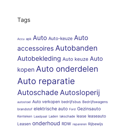
Tags
Auto
Auto
Auto-keuze
apk
Accu
Autobanden
accessoires
Autobekleding
Auto
Auto keuze
Auto onderdelen
kopen
Auto reparatie
Autoschade
Autosloperij
Auto verkopen
bedrijfsbus
Bedrijfswagens
autostoel
elektrische auto
Gezinsauto
brandstof
Ford
lease
leaseauto
Kenteken
Laden
lakschade
Laadpaal
onderhoud
RDW
Leasen
Rijbewijs
repareren