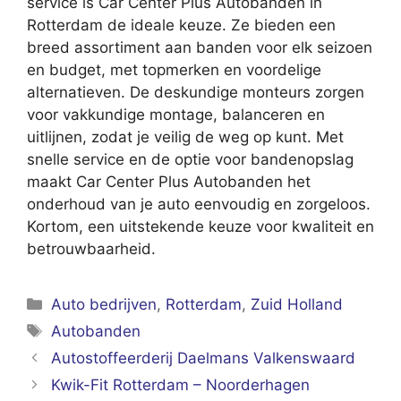
service is Car Center Plus Autobanden in
Rotterdam de ideale keuze. Ze bieden een
breed assortiment aan banden voor elk seizoen
en budget, met topmerken en voordelige
alternatieven. De deskundige monteurs zorgen
voor vakkundige montage, balanceren en
uitlijnen, zodat je veilig de weg op kunt. Met
snelle service en de optie voor bandenopslag
maakt Car Center Plus Autobanden het
onderhoud van je auto eenvoudig en zorgeloos.
Kortom, een uitstekende keuze voor kwaliteit en
betrouwbaarheid.
Categorieën
Auto bedrijven
,
Rotterdam
,
Zuid Holland
Tags
Autobanden
Autostoffeerderij Daelmans Valkenswaard
Kwik-Fit Rotterdam – Noorderhagen