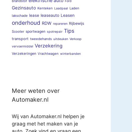
elektrische auto
brandstof
Ford
Gezinsauto
Kenteken
Laden
Laadpaal
lease
leaseauto
Leasen
lakschade
onderhoud
RDW
Rijbewijs
repareren
Tips
sportwagen
Scooter
spotrepair
transport
tweedehands
uitdeuken
Verkoop
Verzekering
vervoermiddel
Verzekeringen
Vrachtwagen
winterbanden
Meer weten over
Automaker.nl
Wij van Automaker.nl helpen je
graag met het maken van je
auto. Zoek vind en vraag een