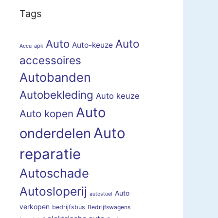
Tags
Auto
Auto
Auto-keuze
apk
Accu
accessoires
Autobanden
Autobekleding
Auto keuze
Auto
Auto kopen
Auto
onderdelen
reparatie
Autoschade
Autosloperij
Auto
autostoel
verkopen
bedrijfsbus
Bedrijfswagens