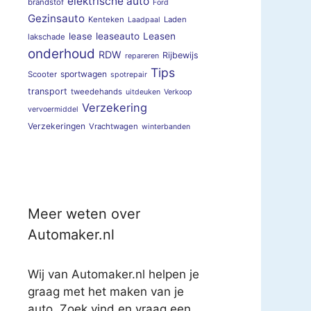
elektrische auto
brandstof
Ford
Gezinsauto
Kenteken
Laden
Laadpaal
lease
leaseauto
Leasen
lakschade
onderhoud
RDW
Rijbewijs
repareren
Tips
sportwagen
Scooter
spotrepair
transport
tweedehands
uitdeuken
Verkoop
Verzekering
vervoermiddel
Verzekeringen
Vrachtwagen
winterbanden
Meer weten over
Automaker.nl
Wij van Automaker.nl helpen je
graag met het maken van je
auto. Zoek vind en vraag een