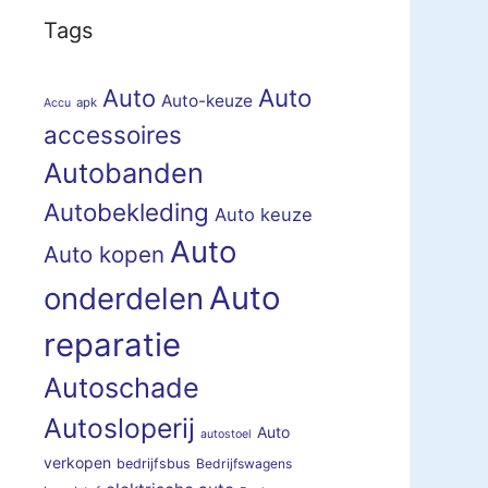
Tags
Auto
Auto
Auto-keuze
apk
Accu
accessoires
Autobanden
Autobekleding
Auto keuze
Auto
Auto kopen
Auto
onderdelen
reparatie
Autoschade
Autosloperij
Auto
autostoel
verkopen
bedrijfsbus
Bedrijfswagens