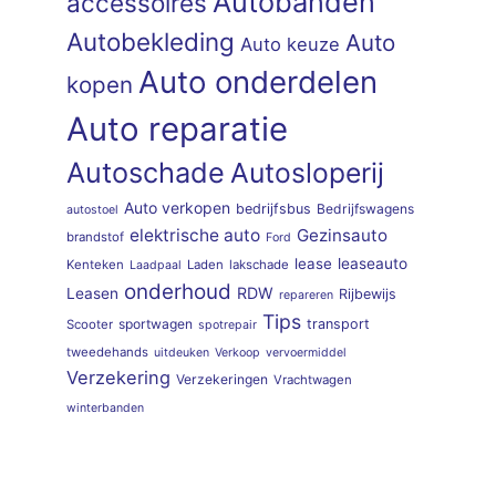
Autobanden
accessoires
Autobekleding
Auto
Auto keuze
Auto onderdelen
kopen
Auto reparatie
Autoschade
Autosloperij
Auto verkopen
bedrijfsbus
Bedrijfswagens
autostoel
elektrische auto
Gezinsauto
brandstof
Ford
lease
leaseauto
Kenteken
Laden
lakschade
Laadpaal
onderhoud
RDW
Leasen
Rijbewijs
repareren
Tips
sportwagen
transport
Scooter
spotrepair
tweedehands
uitdeuken
Verkoop
vervoermiddel
Verzekering
Verzekeringen
Vrachtwagen
winterbanden