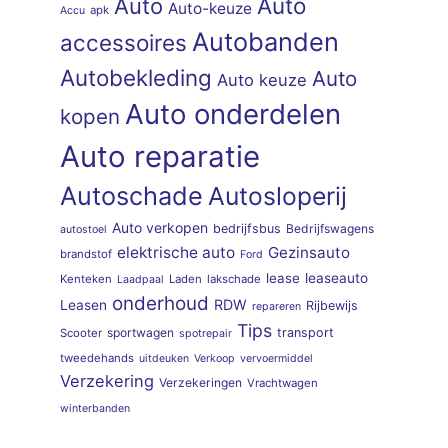
Auto
Auto
Auto-keuze
apk
Accu
Autobanden
accessoires
Autobekleding
Auto
Auto keuze
Auto onderdelen
kopen
Auto reparatie
Autoschade
Autosloperij
Auto verkopen
bedrijfsbus
Bedrijfswagens
autostoel
elektrische auto
Gezinsauto
brandstof
Ford
lease
leaseauto
Kenteken
Laden
lakschade
Laadpaal
onderhoud
RDW
Leasen
Rijbewijs
repareren
Tips
sportwagen
transport
Scooter
spotrepair
tweedehands
uitdeuken
Verkoop
vervoermiddel
Verzekering
Verzekeringen
Vrachtwagen
winterbanden