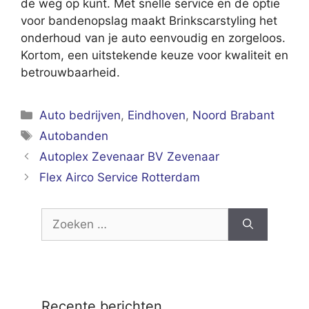
de weg op kunt. Met snelle service en de optie
voor bandenopslag maakt Brinkscarstyling het
onderhoud van je auto eenvoudig en zorgeloos.
Kortom, een uitstekende keuze voor kwaliteit en
betrouwbaarheid.
Categorieën
Auto bedrijven
,
Eindhoven
,
Noord Brabant
Tags
Autobanden
Autoplex Zevenaar BV Zevenaar
Flex Airco Service Rotterdam
Zoek
naar:
Recente berichten