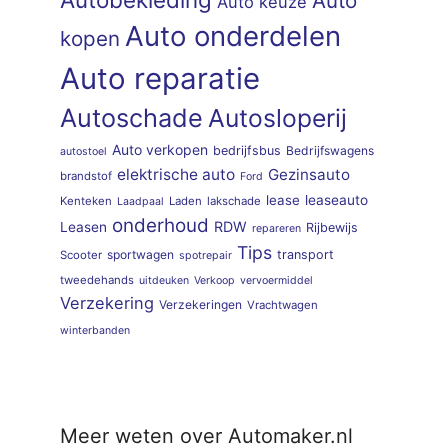
Auto
Auto keuze
Auto onderdelen
kopen
Auto reparatie
Autoschade
Autosloperij
Auto verkopen
bedrijfsbus
Bedrijfswagens
autostoel
elektrische auto
Gezinsauto
brandstof
Ford
lease
leaseauto
Kenteken
Laden
lakschade
Laadpaal
onderhoud
RDW
Leasen
Rijbewijs
repareren
Tips
sportwagen
transport
Scooter
spotrepair
tweedehands
uitdeuken
Verkoop
vervoermiddel
Verzekering
Verzekeringen
Vrachtwagen
winterbanden
Meer weten over Automaker.nl