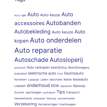
Auto
Auto
Auto-keuze
apk
Accu
Autobanden
accessoires
Autobekleding
Auto
Auto keuze
Auto onderdelen
kopen
Auto reparatie
Autoschade
Autosloperij
Auto verkopen
bedrijfsbus
Bedrijfswagens
autostoel
elektrische auto
Gezinsauto
brandstof
Ford
lease
leaseauto
Kenteken
Laden
lakschade
Laadpaal
onderhoud
RDW
Leasen
Rijbewijs
repareren
Tips
sportwagen
transport
Scooter
spotrepair
tweedehands
uitdeuken
Verkoop
vervoermiddel
Verzekering
Verzekeringen
Vrachtwagen