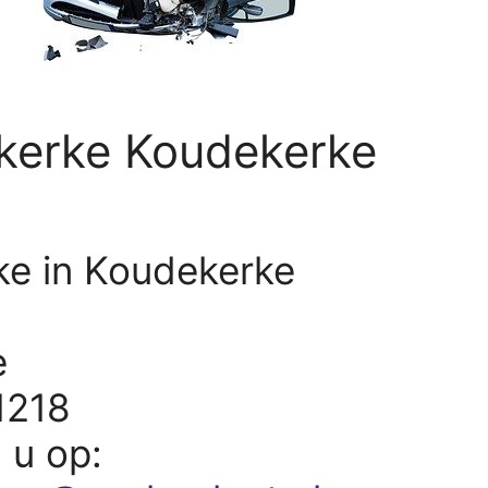
kerke Koudekerke
ke in Koudekerke
e
1218
d u op: