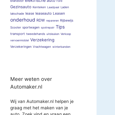
elektrische auto
brandstof
Ford
Gezinsauto
Kenteken
Laden
Laadpaal
lease
leaseauto
Leasen
lakschade
onderhoud
RDW
Rijbewijs
repareren
Tips
sportwagen
Scooter
spotrepair
transport
tweedehands
uitdeuken
Verkoop
Verzekering
vervoermiddel
Verzekeringen
Vrachtwagen
winterbanden
Meer weten over
Automaker.nl
Wij van Automaker.nl helpen je
graag met het maken van je
auto. Zoek vind en vraag een