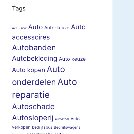
Tags
Auto
Auto
Auto-keuze
apk
Accu
accessoires
Autobanden
Autobekleding
Auto keuze
Auto
Auto kopen
Auto
onderdelen
reparatie
Autoschade
Autosloperij
Auto
autostoel
verkopen
bedrijfsbus
Bedrijfswagens