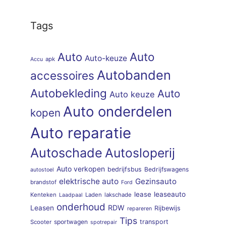
Tags
Auto
Auto
Auto-keuze
apk
Accu
Autobanden
accessoires
Autobekleding
Auto
Auto keuze
Auto onderdelen
kopen
Auto reparatie
Autoschade
Autosloperij
Auto verkopen
bedrijfsbus
Bedrijfswagens
autostoel
elektrische auto
Gezinsauto
brandstof
Ford
lease
leaseauto
Kenteken
Laden
lakschade
Laadpaal
onderhoud
RDW
Leasen
Rijbewijs
repareren
Tips
sportwagen
transport
Scooter
spotrepair