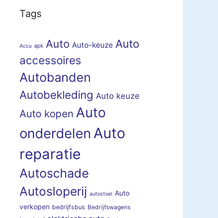
Tags
Auto
Auto
Auto-keuze
apk
Accu
accessoires
Autobanden
Autobekleding
Auto keuze
Auto
Auto kopen
Auto
onderdelen
reparatie
Autoschade
Autosloperij
Auto
autostoel
verkopen
bedrijfsbus
Bedrijfswagens