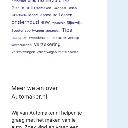
elektrische auto
brandstof
Ford
Gezinsauto
Kenteken
Laden
Laadpaal
lease
leaseauto
Leasen
lakschade
onderhoud
RDW
Rijbewijs
repareren
Tips
sportwagen
Scooter
spotrepair
transport
tweedehands
uitdeuken
Verkoop
Verzekering
vervoermiddel
Verzekeringen
Vrachtwagen
winterbanden
Meer weten over
Automaker.nl
Wij van Automaker.nl helpen je
graag met het maken van je
auto. Zoek vind en vraag een