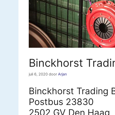
Binckhorst Trad
juli 6, 2020
door
Arjan
Binckhorst Trading 
Postbus 23830
2502 GV Den Haag