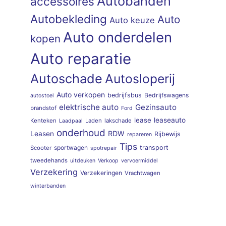
Autobanden
accessoires
Autobekleding
Auto
Auto keuze
Auto onderdelen
kopen
Auto reparatie
Autoschade
Autosloperij
Auto verkopen
bedrijfsbus
Bedrijfswagens
autostoel
elektrische auto
Gezinsauto
brandstof
Ford
lease
leaseauto
Kenteken
Laden
lakschade
Laadpaal
onderhoud
RDW
Leasen
Rijbewijs
repareren
Tips
sportwagen
transport
Scooter
spotrepair
tweedehands
uitdeuken
Verkoop
vervoermiddel
Verzekering
Verzekeringen
Vrachtwagen
winterbanden