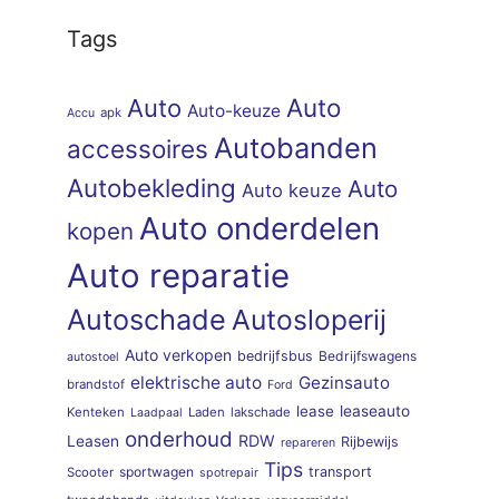
Tags
Auto
Auto
Auto-keuze
apk
Accu
Autobanden
accessoires
Autobekleding
Auto
Auto keuze
Auto onderdelen
kopen
Auto reparatie
Autoschade
Autosloperij
Auto verkopen
bedrijfsbus
Bedrijfswagens
autostoel
elektrische auto
Gezinsauto
brandstof
Ford
lease
leaseauto
Kenteken
Laden
lakschade
Laadpaal
onderhoud
RDW
Leasen
Rijbewijs
repareren
Tips
sportwagen
transport
Scooter
spotrepair