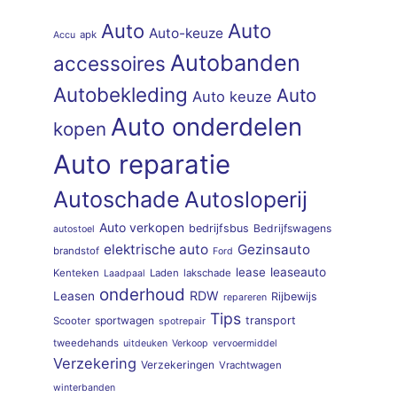
Auto
Auto
Auto-keuze
apk
Accu
Autobanden
accessoires
Autobekleding
Auto
Auto keuze
Auto onderdelen
kopen
Auto reparatie
Autoschade
Autosloperij
Auto verkopen
bedrijfsbus
Bedrijfswagens
autostoel
elektrische auto
Gezinsauto
brandstof
Ford
lease
leaseauto
Kenteken
Laden
lakschade
Laadpaal
onderhoud
RDW
Leasen
Rijbewijs
repareren
Tips
sportwagen
transport
Scooter
spotrepair
tweedehands
uitdeuken
Verkoop
vervoermiddel
Verzekering
Verzekeringen
Vrachtwagen
winterbanden