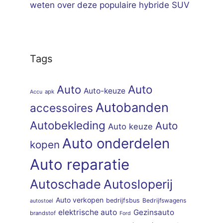
weten over deze populaire hybride SUV
Tags
Auto
Auto
Auto-keuze
apk
Accu
Autobanden
accessoires
Autobekleding
Auto
Auto keuze
Auto onderdelen
kopen
Auto reparatie
Autoschade
Autosloperij
Auto verkopen
bedrijfsbus
Bedrijfswagens
autostoel
elektrische auto
Gezinsauto
brandstof
Ford