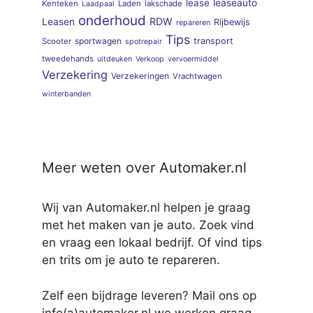
lease
leaseauto
Kenteken
Laden
lakschade
Laadpaal
onderhoud
RDW
Leasen
Rijbewijs
repareren
Tips
sportwagen
transport
Scooter
spotrepair
tweedehands
uitdeuken
Verkoop
vervoermiddel
Verzekering
Verzekeringen
Vrachtwagen
winterbanden
Meer weten over Automaker.nl
Wij van Automaker.nl helpen je graag
met het maken van je auto. Zoek vind
en vraag een lokaal bedrijf. Of vind tips
en trits om je auto te repareren.
Zelf een bijdrage leveren? Mail ons op
info(a)automaker.nl we werken graag