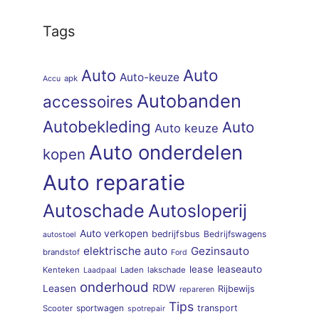
Tags
Auto
Auto
Auto-keuze
apk
Accu
Autobanden
accessoires
Autobekleding
Auto
Auto keuze
Auto onderdelen
kopen
Auto reparatie
Autoschade
Autosloperij
Auto verkopen
bedrijfsbus
Bedrijfswagens
autostoel
elektrische auto
Gezinsauto
brandstof
Ford
lease
leaseauto
Kenteken
Laden
lakschade
Laadpaal
onderhoud
RDW
Leasen
Rijbewijs
repareren
Tips
sportwagen
transport
Scooter
spotrepair