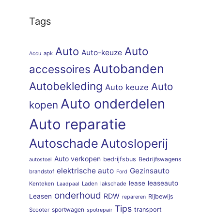
Tags
Auto
Auto
Auto-keuze
apk
Accu
Autobanden
accessoires
Autobekleding
Auto
Auto keuze
Auto onderdelen
kopen
Auto reparatie
Autoschade
Autosloperij
Auto verkopen
bedrijfsbus
Bedrijfswagens
autostoel
elektrische auto
Gezinsauto
brandstof
Ford
lease
leaseauto
Kenteken
Laden
lakschade
Laadpaal
onderhoud
RDW
Leasen
Rijbewijs
repareren
Tips
sportwagen
transport
Scooter
spotrepair