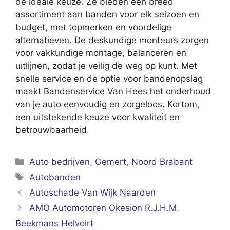
de ideale keuze. Ze bieden een breed
assortiment aan banden voor elk seizoen en
budget, met topmerken en voordelige
alternatieven. De deskundige monteurs zorgen
voor vakkundige montage, balanceren en
uitlijnen, zodat je veilig de weg op kunt. Met
snelle service en de optie voor bandenopslag
maakt Bandenservice Van Hees het onderhoud
van je auto eenvoudig en zorgeloos. Kortom,
een uitstekende keuze voor kwaliteit en
betrouwbaarheid.
Categorieën
Auto bedrijven
,
Gemert
,
Noord Brabant
Tags
Autobanden
Autoschade Van Wijk Naarden
AMO Automotoren Okesion R.J.H.M.
Beekmans Helvoirt