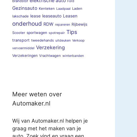
elektrische auto
brandstof
Ford
Gezinsauto
Kenteken
Laden
Laadpaal
lease
leaseauto
Leasen
lakschade
onderhoud
RDW
Rijbewijs
repareren
Tips
sportwagen
Scooter
spotrepair
transport
tweedehands
uitdeuken
Verkoop
Verzekering
vervoermiddel
Verzekeringen
Vrachtwagen
winterbanden
Meer weten over
Automaker.nl
Wij van Automaker.nl helpen je
graag met het maken van je
auto. Zoek vind en vraag een