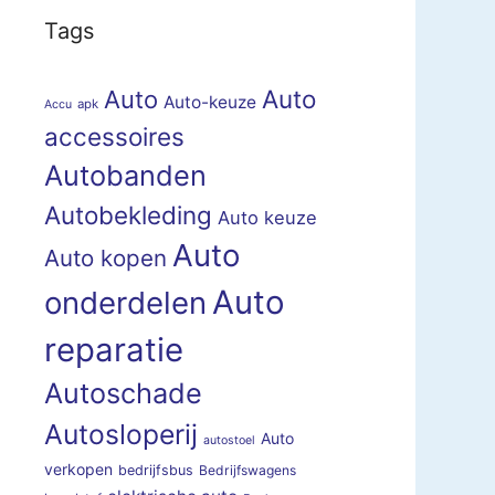
Tags
Auto
Auto
Auto-keuze
apk
Accu
accessoires
Autobanden
Autobekleding
Auto keuze
Auto
Auto kopen
Auto
onderdelen
reparatie
Autoschade
Autosloperij
Auto
autostoel
verkopen
bedrijfsbus
Bedrijfswagens