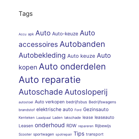
Tags
Auto
Auto
Auto-keuze
apk
Accu
Autobanden
accessoires
Autobekleding
Auto
Auto keuze
Auto onderdelen
kopen
Auto reparatie
Autoschade
Autosloperij
Auto verkopen
bedrijfsbus
Bedrijfswagens
autostoel
elektrische auto
Gezinsauto
brandstof
Ford
lease
leaseauto
Kenteken
Laden
lakschade
Laadpaal
onderhoud
RDW
Leasen
Rijbewijs
repareren
Tips
sportwagen
transport
Scooter
spotrepair