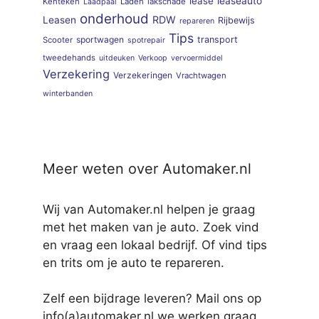
lease
leaseauto
Kenteken
Laden
lakschade
Laadpaal
onderhoud
RDW
Leasen
Rijbewijs
repareren
Tips
sportwagen
transport
Scooter
spotrepair
tweedehands
uitdeuken
Verkoop
vervoermiddel
Verzekering
Verzekeringen
Vrachtwagen
winterbanden
Meer weten over Automaker.nl
Wij van Automaker.nl helpen je graag
met het maken van je auto. Zoek vind
en vraag een lokaal bedrijf. Of vind tips
en trits om je auto te repareren.
Zelf een bijdrage leveren? Mail ons op
info(a)automaker.nl we werken graag