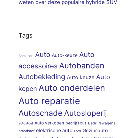
weten over deze populaire hybride SUV
Tags
Auto
Auto
Auto-keuze
apk
Accu
Autobanden
accessoires
Autobekleding
Auto
Auto keuze
Auto onderdelen
kopen
Auto reparatie
Autoschade
Autosloperij
Auto verkopen
bedrijfsbus
Bedrijfswagens
autostoel
elektrische auto
Gezinsauto
brandstof
Ford