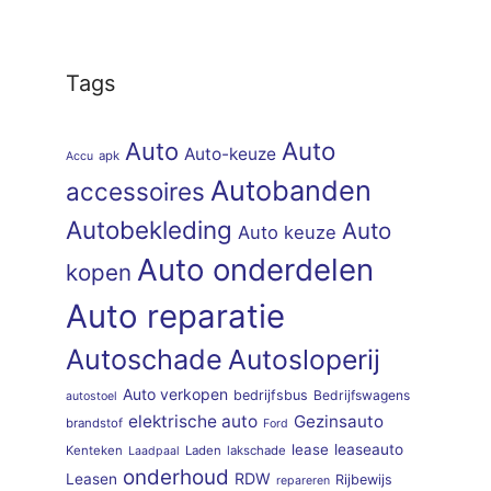
Tags
Auto
Auto
Auto-keuze
apk
Accu
Autobanden
accessoires
Autobekleding
Auto
Auto keuze
Auto onderdelen
kopen
Auto reparatie
Autoschade
Autosloperij
Auto verkopen
bedrijfsbus
Bedrijfswagens
autostoel
elektrische auto
Gezinsauto
brandstof
Ford
lease
leaseauto
Kenteken
Laden
lakschade
Laadpaal
onderhoud
RDW
Leasen
Rijbewijs
repareren