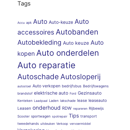
Tags
Auto
Auto
Auto-keuze
apk
Accu
Autobanden
accessoires
Autobekleding
Auto
Auto keuze
Auto onderdelen
kopen
Auto reparatie
Autoschade
Autosloperij
Auto verkopen
bedrijfsbus
Bedrijfswagens
autostoel
elektrische auto
Gezinsauto
brandstof
Ford
lease
leaseauto
Kenteken
Laden
lakschade
Laadpaal
onderhoud
RDW
Leasen
Rijbewijs
repareren
Tips
sportwagen
transport
Scooter
spotrepair
tweedehands
uitdeuken
Verkoop
vervoermiddel