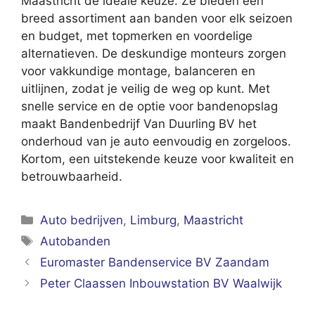
Maastricht de ideale keuze. Ze bieden een
breed assortiment aan banden voor elk seizoen
en budget, met topmerken en voordelige
alternatieven. De deskundige monteurs zorgen
voor vakkundige montage, balanceren en
uitlijnen, zodat je veilig de weg op kunt. Met
snelle service en de optie voor bandenopslag
maakt Bandenbedrijf Van Duurling BV het
onderhoud van je auto eenvoudig en zorgeloos.
Kortom, een uitstekende keuze voor kwaliteit en
betrouwbaarheid.
Categorieën
Auto bedrijven
,
Limburg
,
Maastricht
Tags
Autobanden
Euromaster Bandenservice BV Zaandam
Peter Claassen Inbouwstation BV Waalwijk