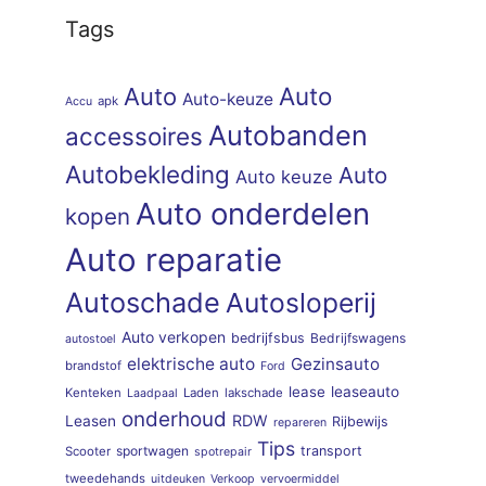
Tags
Auto
Auto
Auto-keuze
apk
Accu
Autobanden
accessoires
Autobekleding
Auto
Auto keuze
Auto onderdelen
kopen
Auto reparatie
Autoschade
Autosloperij
Auto verkopen
bedrijfsbus
Bedrijfswagens
autostoel
elektrische auto
Gezinsauto
brandstof
Ford
lease
leaseauto
Kenteken
Laden
lakschade
Laadpaal
onderhoud
RDW
Leasen
Rijbewijs
repareren
Tips
sportwagen
transport
Scooter
spotrepair
tweedehands
uitdeuken
Verkoop
vervoermiddel