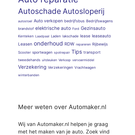
Autoschade
Autosloperij
Auto verkopen
bedrijfsbus
Bedrijfswagens
autostoel
elektrische auto
Gezinsauto
brandstof
Ford
lease
leaseauto
Kenteken
Laden
lakschade
Laadpaal
onderhoud
RDW
Leasen
Rijbewijs
repareren
Tips
sportwagen
transport
Scooter
spotrepair
tweedehands
uitdeuken
Verkoop
vervoermiddel
Verzekering
Verzekeringen
Vrachtwagen
winterbanden
Meer weten over Automaker.nl
Wij van Automaker.nl helpen je graag
met het maken van je auto. Zoek vind