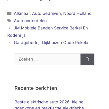
Categorieën
Alkmaar
,
Auto bedrijven
,
Noord Holland
Tags
Auto onderdelen
JM Mobiele Banden Service Berkel En
Rodenrijs
Garagebedrijf Dijkhuizen Oude Pekela
Zoek
naar:
Recente berichten
Beste elektrische auto 2026: kleine,
goedkope en praktische elektrische