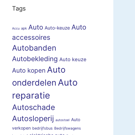
Tags
Auto
Auto
Auto-keuze
apk
Accu
accessoires
Autobanden
Autobekleding
Auto keuze
Auto
Auto kopen
Auto
onderdelen
reparatie
Autoschade
Autosloperij
Auto
autostoel
verkopen
bedrijfsbus
Bedrijfswagens