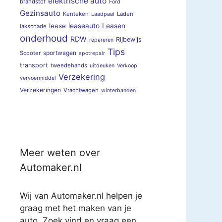
elektrische auto
brandstof
Ford
Gezinsauto
Kenteken
Laden
Laadpaal
lease
leaseauto
Leasen
lakschade
onderhoud
RDW
Rijbewijs
repareren
Tips
sportwagen
Scooter
spotrepair
transport
tweedehands
uitdeuken
Verkoop
Verzekering
vervoermiddel
Verzekeringen
Vrachtwagen
winterbanden
Meer weten over
Automaker.nl
Wij van Automaker.nl helpen je
graag met het maken van je
auto. Zoek vind en vraag een